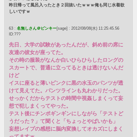
昨日帰って風呂入ったとき２回抜いたｗｗｗ俺も同じ水着欲
しいですｗ
63 :
名無しさん＠ピンキー
[sage] : 2012/08/08(水) 11:25:45.56
ID:???
先日、大学の試験があったんだが、斜め前の席に
友達の彼女が座ってた。
その時の服装がなんか白いひらひらしたロングの
スカートで、普通に立ってるときは透けないんだ
けど
イスに座ると薄いピンクに黒の水玉のパンツが透
けて見えてた。パンツラインも丸わかりだった。
せっかくだからテストの時間中視姦しまくって妄
想で犯しまくってやった。
テスト後にチンポギンギンにしながら「テストど
うだった？」て聞くと「ちょっとやばいかも」
妄想レイプの感想に脳内変換してオカズにしまく
ってますｗ