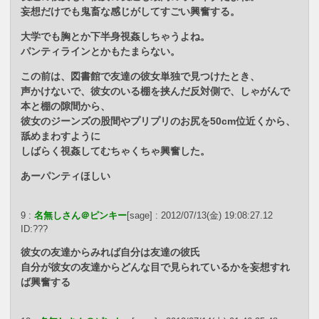
妄想だけでも鬼畜な感じがしてすごい興奮する。
大学でも胸とか下半身視姦しちゃうよね。
パンティラインとかもたまらない。
この前は、図書館で友達の彼女単独で見つけたとき、
声かけないで、彼女のいる棚を挟んだ反対側で、しゃがんで
本と棚の隙間から、
彼女のジーンズの股間やプリプリのお尻を50cm位近くから、
舐めまわすように
しばらく視姦してむちゃくちゃ興奮した。
あーパンティほしい
9 :
名無しさん＠ピンキー
[sage] : 2012/07/13(金) 19:08:27.12
ID:???
彼女の友達からみれば自分は友達の彼氏
自分が彼女の友達からどんな目で見られているかを妄想すれ
ば興奮する