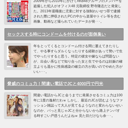
2009年から2010年にかけてAKB48グループのメンバーを
盗撮した犯人がオフィス48 元取締役 野寺隆志だと発覚し
た。2013年退職後に児童に対する強制わいせつ罪で逮捕
された際に押収されたPCの中から楽屋やトイレ等を含む
画像、動画など撮られていたデータが発･･･。
セックスする時にコンドームを付けるのが面倒臭い
年をとってくるとコンドーム付ける間に萎えてきたりし
て、やる事すらダルくなったりする経験があって勢いで生
でやったりすると思う。特定の彼女や嫁ならば問題ない
が、出会い系などで知り合った女と生でやるのは妊娠の確
立よりも遥かに性病感染の確立の方が高いのでやめた方が
いい･･･。
脅威のコミュ力！間違い電話でJCと4000円で円光
間違い電話からJCと会うまでに発展させるコミュ力は100
年に1度の逸材だわｗ しかし、最近のJCが読むようなファ
ッション雑誌って大人が見てるようなのと変わらないせい
なのか、パっと見じゃJCと分からないから路上ナンパす
る時すごい戸惑うんだよねｗ 見た目だけなら余･･･。