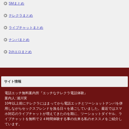
SMまとめ
テレクラまとめ
ライブチャットまとめ
ナンパまとめ
2chエロまとめ
サイト情報
電話エッチ無料案内所『エッチなテレクラ電話体験』
案内人: 浦川実
10年以上前にテレクラにはまってから電話エッチとツーショットナンパを併
用しながらセックスフレンドを漁る日々を過ごしていました。最近ではスマ
ホ対応のライブチャットが増えてきたのを期に、ツーショットダイヤル、ラ
イブチャットを無料で２４時間体験する事の出来る私のオススメをご紹介し
ています。