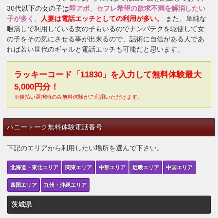
30代以下の女の子は
即アポ、セフレ希望の欲求不満を解消したい
子が多く
、
人妻は電話エッチとしての利用が多い。
また、単純な
暇潰しで利用している女の子もいるのでナンパテクを駆使して女
の子をその気にさせる事が出来るので、話術に自信がある人であ
れば若い世代のギャルと電話エッチも可能だと思います。
ラッキーコード「11830」を入力して無料体験最大
5,000円分！
※後払い選択時のみ無料体験がご利用いただけます。
ハニートーク無料体験電話番号
下記のエリアから利用したい場所を選んで下さい。
北海道・東北エリア
関東エリア
中部エリア
近畿エリア
中国エリア
四国エリア
九州・沖縄エリア
茨城県