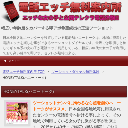
幅広い年齢層をカバーする即アポ希望続出の王道ツーショット
日本全国各地にセンターを設置している超老舗ハニートークは、地域に密着した
電話エッチを楽しむ事ができるツーショットダイヤルです。最近では暇潰しと称
してギャル系の女の子が電話エッチ利用している。幅広い年代の女の子が利用し
ており高い確率で即アポ、セフレが期待出来る。
メニュー
電話エッチ無料案内所 TOP
ツーショットダイヤル無料体験
HONEYTALK(ハニートーク)
HONEYTALK(ハニートーク)
ツーショットナンパに拘わるなら超老舗のハニー
トークがオススメ。
日本全国各地域毎に用意され
たセンターの電話番号へ掛ける事によって、その
地域で利用している女の子に繋がる事が出来ま
す。20代から40代まで幅広い層を網羅しており、